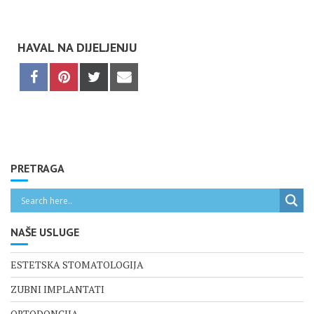
HAVAL NA DIJELJENJU
Share
Share
Share
Share
on
on
on
on
Facebook
Pinterest
X
Email
(Twitter)
PRETRAGA
NAŠE USLUGE
ESTETSKA STOMATOLOGIJA
ZUBNI IMPLANTATI
ORTODONCIJA