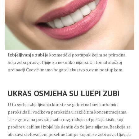
Izbjeljivanje zubi
je kozmetički postupak kojim se prirodna
boja zuba prosvjetljuje za nekoliko nijansi. U stomatološkoj
ordinaciji Čeović imamo bogato iskustvo s ovim postupkom.
UKRAS OSMJEHA SU LIJEPI ZUBI
U tu svrhu izbjeljivanja koriste se gelovi na bazi karbamid
peroksida ili vodikova peroksida u različitim koncentracijama.
Ti se gelovi na površini zuba razgrađuju i otpuštaju kisik, koji
prodire u caklinu i izbjeljuje dentin do željene nijanse. Reakcija se
ubrzava djelovanjem posebne lampe kojom se zubi osvjetljavaju