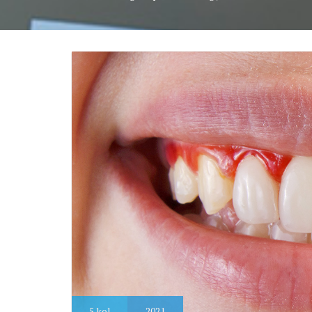
5
kol
2021