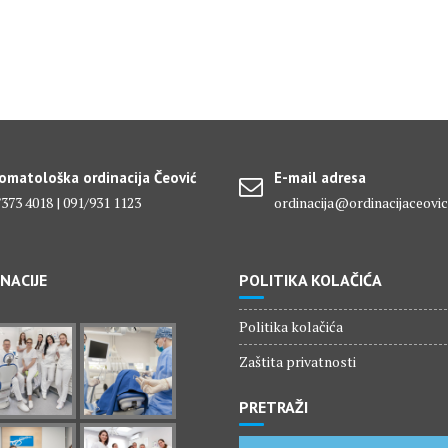
omatološka ordinacija Čeović
E-mail adresa
373 4018 | 091/931 1123
ordinacija@ordinacijaceovic
INACIJE
POLITIKA KOLAČIĆA
Politika kolačića
Zaštita privatnosti
PRETRAŽI