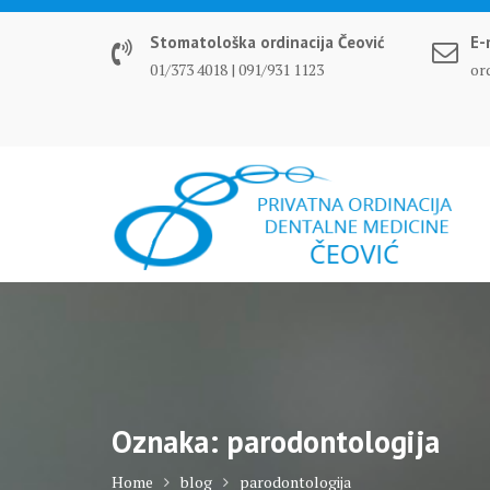
Skip
to
Stomatološka ordinacija Čeović
E-
content
01/373 4018 | 091/931 1123
or
Oznaka:
parodontologija
Home
blog
parodontologija