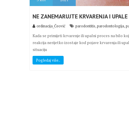
NE ZANEMARUJTE KRVARENJA I UPALE
,
,
ordinacija_Čeović
parodontitis
parodontologija
p
Kada se primijeti krvarenje ili upalni proces na bilo ko
reakcija nerijetko izostaje kod pojave krvarenja ili 
situaciju
Pogledaj više..