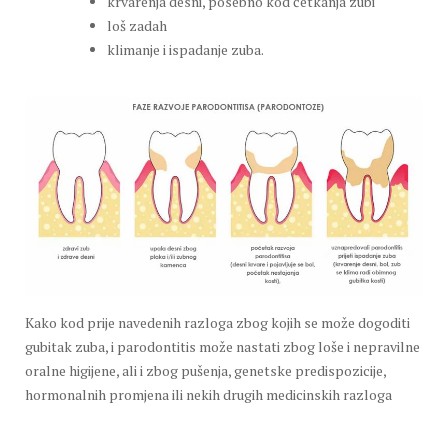
krvarenja desni, posebno kod četkanja zubi
loš zadah
klimanje i ispadanje zuba.
Kako kod prije navedenih razloga zbog kojih se može dogoditi
gubitak zuba, i parodontitis može nastati zbog loše i nepravilne
oralne higijene, ali i zbog pušenja, genetske predispozicije,
hormonalnih promjena ili nekih drugih medicinskih razloga