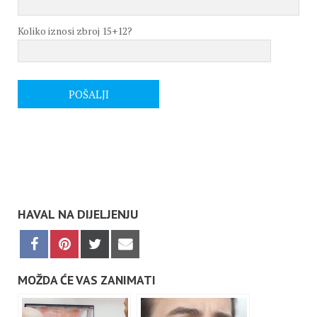
Koliko iznosi zbroj 15+12?
HAVAL NA DIJELJENJU
Share
Share
Share
Share
on
on
on
on
Facebook
Pinterest
X
Email
(Twitter)
MOŽDA ĆE VAS ZANIMATI