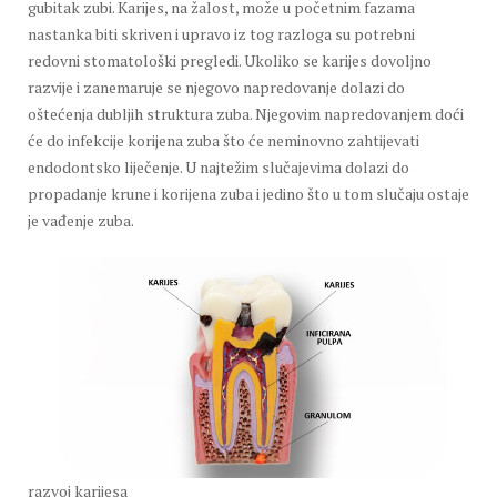
gubitak zubi. Karijes, na žalost, može u početnim fazama
nastanka biti skriven i upravo iz tog razloga su potrebni
redovni stomatološki pregledi. Ukoliko se karijes dovoljno
razvije i zanemaruje se njegovo napredovanje dolazi do
oštećenja dubljih struktura zuba. Njegovim napredovanjem doći
će do infekcije korijena zuba što će neminovno zahtijevati
endodontsko liječenje. U najtežim slučajevima dolazi do
propadanje krune i korijena zuba i jedino što u tom slučaju ostaje
je vađenje zuba.
razvoj karijesa