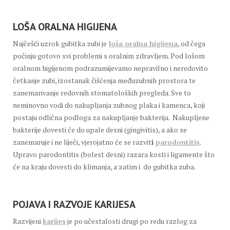
LOŠA ORALNA HIGIJENA
Najčešći uzrok gubitka zubi je
loša oralna higijena
, od čega
počinju gotovo svi problemi s oralnim zdravljem. Pod lošom
oralnom higijenom podrazumijevamo nepravilno i neredovito
četkanje zubi, izostanak čišćenja međuzubnih prostora te
zanemarivanje redovnih stomatoloških pregleda. Sve to
neminovno vodi do nakupljanja zubnog plaka i kamenca, koji
postaju odlična podloga za nakupljanje bakterija. Nakupljene
bakterije dovesti će do upale desni (gingivitis), a ako se
zanemaruje i ne liječi, vjerojatno će se razvit
i
parodontitis
.
Upravo parodontitis (bolest desni) razara kosti i ligamente što
će na kraju dovesti do klimanja, a zatim i do gubitka zuba.
POJAVA I RAZVOJE KARIJESA
Razvijeni
karijes
je po učestalosti drugi po redu razlog za