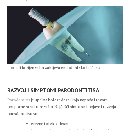
oboljeli korijen zuba zahtjeva endodontsko liječenje
RAZVOJ I SIMPTOMI PARODONTITISA
Parodontitis
je upalna bolest desni koja napada i razara
potporne strukture zuba. Najčešći simptomi pojave i razvoja
parodontitisu su:
crvene i otekle desni