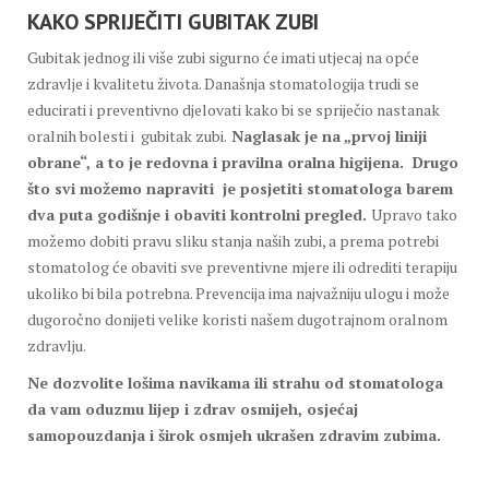
KAKO SPRIJEČITI GUBITAK ZUBI
Gubitak jednog ili više zubi sigurno će imati utjecaj na opće
zdravlje i kvalitetu života. Današnja stomatologija trudi se
educirati i preventivno djelovati kako bi se spriječio nastanak
oralnih bolesti i gubitak zubi.
Naglasak je na „prvoj liniji
obrane“, a to je redovna i pravilna oralna higijena. Drugo
što svi možemo napraviti je posjetiti stomatologa barem
dva puta godišnje i obaviti kontrolni pregled.
Upravo tako
možemo dobiti pravu sliku stanja naših zubi, a prema potrebi
stomatolog će obaviti sve preventivne mjere ili odrediti terapiju
ukoliko bi bila potrebna. Prevencija ima najvažniju ulogu i može
dugoročno donijeti velike koristi našem dugotrajnom oralnom
zdravlju.
Ne dozvolite lošima navikama ili strahu od stomatologa
da vam oduzmu lijep i zdrav osmijeh, osjećaj
samopouzdanja i širok osmjeh ukrašen zdravim zubima.