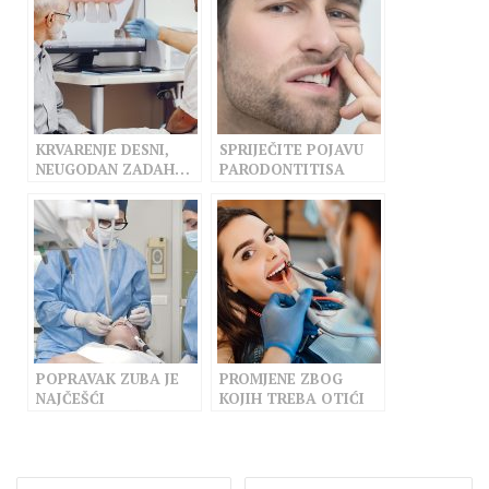
KRVARENJE DESNI,
SPRIJEČITE POJAVU
NEUGODAN ZADAH…
PARODONTITISA
JAVITE SE
STOMATOLOGU
POPRAVAK ZUBA JE
PROMJENE ZBOG
NAJČEŠĆI
KOJIH TREBA OTIĆI
STOMATOLOŠKI
STOMATOLOGU
ZAHVAT
Navigacija