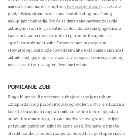
najčešće zanemareni simptom
. Krvarenje desni
najčešće je
posljedica upalnim procesima nastalih zbog pojačanog
nakupljanja bakterija. Što će se duže zanemarivati zdravlja
zubnog mesa, vrlo vjerojatno će doći do razvoja gingivitisa, a
kasnijim fazama razvoja bolesti i parodontitisa, čime se
ugrožava stabilnost zuba. Pravovremenim posjetom
stomatologu koji može obaviti temeljito uklanjanje kamenca i
zubnih naslaga, moguće je zaustaviti pojavu krvarenja zubnog
mesa i vratiti zdrav izgled desnima i zubima.
POMICANJE ZUBI
Blago klimanje ili pomicanje zubi vjerojatno je uzrokom
uznapredovalog parodontološkog oboljenja. Ovo je situacija u
kojoj treba odmah reagirati i nikako ne bilo dobro odgađati
odlazak stomatologu, jer zanemarivanje ovog stanja prijeti
potpunim gubitkom zubi i čeljusne kosti. Stomatolog može
utvrditi koliko je bolest razvijena i odrediti će postupke i način