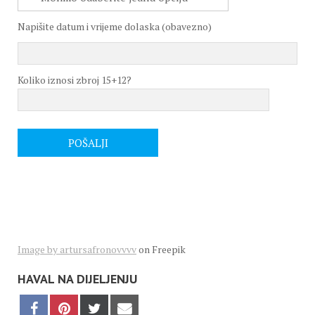
Napišite datum i vrijeme dolaska (obavezno)
Koliko iznosi zbroj 15+12?
Image by artursafronovvvv
on Freepik
HAVAL NA DIJELJENJU
Share
Share
Share
Share