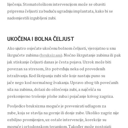
liječenja. Stomatološkom intervencijom može se obaviti
priprema čeljusti za buduću ugradnju implantata, kako bi se
nadomjestili izgubljeni zubi.
UKOČENA I BOLNA ČELJUST
Ako ujutro osjećate ukočenu bolnom čeljusti, vjerojatno u snu
škrgućete zubima (
bruksizam
). Noćno škrgutanje zubima ili pak
jak stiskanje čeljusti danas je česta pojava. Uzrok može biti
povezan sa stresom, što potvrđuju neka od provedenih
istraživanja. Kod škripanja zubi sile koje nastaju puno su
jače nego kod normalnog žvakanja. Upravo zbog tih povećanih
sila na zubima, dolazi do oštećenja zubi, a najčešća su
prekomjerno trošenje plohe zuba i pojačanje krivog zagriza.
Posljedice bruksizma moguće je prevenirati udlagom za
zube, koja se stavlja na gornje ili donje zube. Ukoliko zagriz nije
ozbiljno promijenjen, uz ostale intervencije, korekcije su
moguće i ortodonskom terapijom. Također može postojati