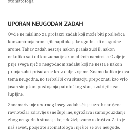
stomatologa.
UPORAN NEUGODAN ZADAH
Ovdje ne mislimo za prolazni zadah koji može biti posljedica
konzumiranja hrane i/ili napitaka jake ugodne ili neugodne
arome. Takav zadah nestaje nakon pranja zubi ili nakon
nekoliko sati od konzumacije aromatičnih namirnica. Ovdje je
prije svega riječ o neugodnom zadahu koji ne nestaje nakon
pranja zubi i prisutan je kroz dulje vrijeme. Znamo koliko je ova
tema neugodna, no trebali bi ovu situaciju prepoznati kao vrlo
jasan simptom postojanja patološkog stanja zubi i/ili usne
šupljine.
Zanemarivanje upornog lošeg zadaha čiji je uzrok narušena
ravnoteža i zdravlje usne šupljine, ugrožava i samopouzdanje
zbog neugodnih situacija koje doživljavamo u društvu. Zato je
naš savjet, posjetite stomatologa i riješite se ove neugode.