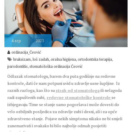
4
srp
2023
ordinacija_Čeović
,
,
,
,
bruksizam
loš zadah
oralna higijena
ortodontska terapija
,
parodontitis
stomatološka ordinacija Čeović
Odlazak stomatologu, barem dva puta godišnje na redovne
kontrole, dati će nam potpuni uvid u zdravlje usne šupljine. Iz
raznih razloga, kao što su
strah od stomatologa
ili nelagoda
radi zapuštenih zubi,
redovne stomatološke kontrole
se
izbjegavaju. Time se stanje samo pogoršava i može dovesti do
vrlo ozbiljnih posljedica za zdravlje zubi i desni, ali i za opće
zdravstveno stanje. Pojave nekih simptoma nikako ne bi smjeli
zanemarivati i svakako bi bilo najbolje odmah posjetiti