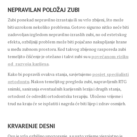
NEPRAVILAN POLOŽAJ ZUBI
Zubi ponekad nepravilno izrastaju ili su vrlo zbijeni, što može
biti uzrokom nekoliko problema. Gotovo sigurno nitko neće biti
zadovoljan izgledom nepravilno izraslih zubi, no od estetskog
efekta, ozbiljniji problem može biti pojačano nakupljanje hrane
u među zubnom prostoru. Kod takvog zbijenog rasporeda zubi
temeljito čišćenje je otežano i takvi zubi su u
povećanom riziku
od razvoja karijesa
.
Kako bi popravili ovakva stanja, savjetujemo
posjet specijalisti
ortodontu
. Nakon temeljitog pregleda zubi, napravljenih RTG
snimki, saniranja eventualnih karijesnih lezija i drugih stanja,
ortodont će odrediti ortodontsku terapiju. Uloženo vrijeme i
trud na kraju će se isplatiti i nagrda će biti lijep i zdrav osmijeh.
KRVARENJE DESNI
Ovo je vrlo ozbiljno upozorenje, a u usto vrijeme vjerojatno je