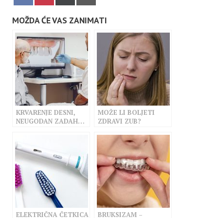
on
on
on
on
Facebook
Pinterest
X
Email
(Twitter)
MOŽDA ĆE VAS ZANIMATI
KRVARENJE DESNI,
MOŽE LI BOLJETI
NEUGODAN ZADAH…
ZDRAVI ZUB?
JAVITE SE
STOMATOLOGU
ELEKTRIČNA ČETKICA
BRUKSIZAM –